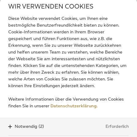
WIR VERWENDEN COOKIES
Diese Website verwendet Cookies, um Ihnen eine
bestmögliche Benutzerfreundlichkeit bieten zu können.
Cookie-Informationen werden in Ihrem Browser
gespeichert und führen Funktionen aus, wie z.B. die
Ich stimme zu, dass meine abgesendeten Daten
Erkennung, wenn Sie zu unserer Webseite zurückkehren
zum Zweck der Bearbeitung meines Anliegens
und helfen unserem Team zu verstehen, welche Bereiche
verarbeitet werden. Weitere Informationen finden
der Webseite Sie am interessantesten und nützlichsten
Sie in unserer
Datenschutzerklärung.
*
finden. Klicken Sie auf die untenstehenden Kategorien, um
mehr über ihren Zweck zu erfahren. Sie können wählen,
welche Arten von Cookies Sie zulassen möchten. Sie
können Ihre Einstellungen jederzeit ändern.
4
7 = ?
*
Weitere Informationen über die Verwendung von Cookies
finden Sie in unserer
Datenschutzerklärung.
Absenden
Notwendig (2)
Erforderlich