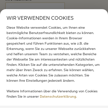
WIR VERWENDEN COOKIES
Diese Website verwendet Cookies, um Ihnen eine
bestmögliche Benutzerfreundlichkeit bieten zu können.
Cookie-Informationen werden in Ihrem Browser
gespeichert und führen Funktionen aus, wie z.B. die
Ich stimme zu, dass meine abgesendeten Daten
Erkennung, wenn Sie zu unserer Webseite zurückkehren
zum Zweck der Bearbeitung meines Anliegens
und helfen unserem Team zu verstehen, welche Bereiche
verarbeitet werden. Weitere Informationen finden
der Webseite Sie am interessantesten und nützlichsten
Sie in unserer
Datenschutzerklärung.
*
finden. Klicken Sie auf die untenstehenden Kategorien, um
mehr über ihren Zweck zu erfahren. Sie können wählen,
welche Arten von Cookies Sie zulassen möchten. Sie
können Ihre Einstellungen jederzeit ändern.
9
7 = ?
*
Weitere Informationen über die Verwendung von Cookies
finden Sie in unserer
Datenschutzerklärung.