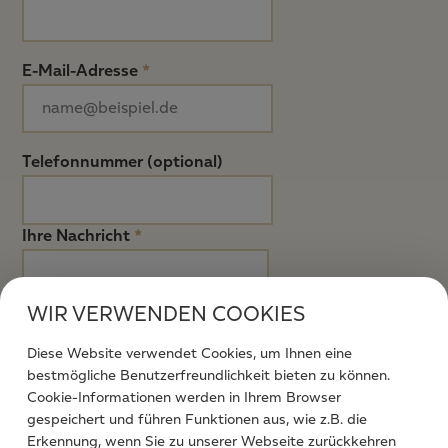
E-Mail-Adresse
*
Telefonnummer (optional)
Ihre Nachricht
*
WIR VERWENDEN COOKIES
Diese Website verwendet Cookies, um Ihnen eine
bestmögliche Benutzerfreundlichkeit bieten zu können.
Cookie-Informationen werden in Ihrem Browser
gespeichert und führen Funktionen aus, wie z.B. die
Ich stimme zu, dass meine abgesendeten Daten
Erkennung, wenn Sie zu unserer Webseite zurückkehren
zum Zweck der Bearbeitung meines Anliegens