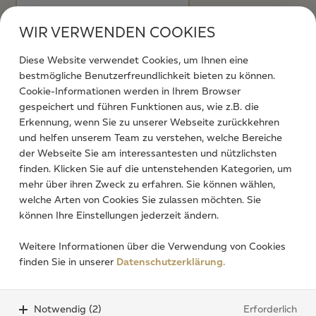
WIR VERWENDEN COOKIES
Diese Website verwendet Cookies, um Ihnen eine
bestmögliche Benutzerfreundlichkeit bieten zu können.
Cookie-Informationen werden in Ihrem Browser
gespeichert und führen Funktionen aus, wie z.B. die
Ich stimme zu, dass meine abgesendeten Daten
Erkennung, wenn Sie zu unserer Webseite zurückkehren
zum Zweck der Bearbeitung meines Anliegens
und helfen unserem Team zu verstehen, welche Bereiche
verarbeitet werden. Weitere Informationen finden
der Webseite Sie am interessantesten und nützlichsten
Sie in unserer
Datenschutzerklärung.
*
finden. Klicken Sie auf die untenstehenden Kategorien, um
mehr über ihren Zweck zu erfahren. Sie können wählen,
welche Arten von Cookies Sie zulassen möchten. Sie
können Ihre Einstellungen jederzeit ändern.
4
8 = ?
*
Weitere Informationen über die Verwendung von Cookies
finden Sie in unserer
Datenschutzerklärung.
Absenden
Notwendig (2)
Erforderlich