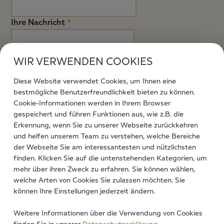
Ihre Nachricht
*
WIR VERWENDEN COOKIES
Diese Website verwendet Cookies, um Ihnen eine
bestmögliche Benutzerfreundlichkeit bieten zu können.
Cookie-Informationen werden in Ihrem Browser
gespeichert und führen Funktionen aus, wie z.B. die
Ich stimme zu, dass meine abgesendeten Daten
Erkennung, wenn Sie zu unserer Webseite zurückkehren
zum Zweck der Bearbeitung meines Anliegens
und helfen unserem Team zu verstehen, welche Bereiche
verarbeitet werden. Weitere Informationen finden
der Webseite Sie am interessantesten und nützlichsten
Sie in unserer
Datenschutzerklärung.
*
finden. Klicken Sie auf die untenstehenden Kategorien, um
mehr über ihren Zweck zu erfahren. Sie können wählen,
welche Arten von Cookies Sie zulassen möchten. Sie
können Ihre Einstellungen jederzeit ändern.
8
6 = ?
*
Weitere Informationen über die Verwendung von Cookies