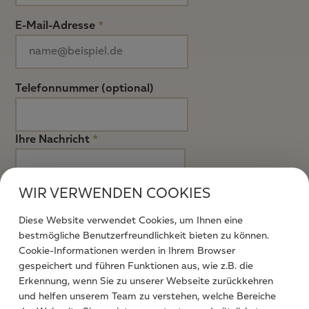
E-Mail-Adresse
*
Telefonnummer (optional)
Ihre Nachricht
*
WIR VERWENDEN COOKIES
Diese Website verwendet Cookies, um Ihnen eine
bestmögliche Benutzerfreundlichkeit bieten zu können.
Cookie-Informationen werden in Ihrem Browser
gespeichert und führen Funktionen aus, wie z.B. die
Ich stimme zu, dass meine abgesendeten Daten
Erkennung, wenn Sie zu unserer Webseite zurückkehren
zum Zweck der Bearbeitung meines Anliegens
und helfen unserem Team zu verstehen, welche Bereiche
verarbeitet werden. Weitere Informationen finden