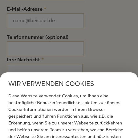
E-Mail-Adresse
*
Telefonnummer (optional)
Ihre Nachricht
*
WIR VERWENDEN COOKIES
Diese Website verwendet Cookies, um Ihnen eine
bestmögliche Benutzerfreundlichkeit bieten zu können.
Cookie-Informationen werden in Ihrem Browser
gespeichert und führen Funktionen aus, wie z.B. die
Ich stimme zu, dass meine abgesendeten Daten
Erkennung, wenn Sie zu unserer Webseite zurückkehren
zum Zweck der Bearbeitung meines Anliegens
und helfen unserem Team zu verstehen, welche Bereiche
verarbeitet werden. Weitere Informationen finden
der Webseite Sie am interessantesten und nützlichsten