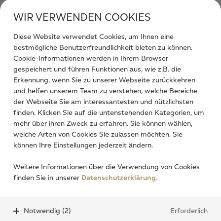
WIR VERWENDEN COOKIES
Diese Website verwendet Cookies, um Ihnen eine
bestmögliche Benutzerfreundlichkeit bieten zu können.
Cookie-Informationen werden in Ihrem Browser
gespeichert und führen Funktionen aus, wie z.B. die
Ich stimme zu, dass meine abgesendeten Daten
Erkennung, wenn Sie zu unserer Webseite zurückkehren
zum Zweck der Bearbeitung meines Anliegens
und helfen unserem Team zu verstehen, welche Bereiche
verarbeitet werden. Weitere Informationen finden
der Webseite Sie am interessantesten und nützlichsten
Sie in unserer
Datenschutzerklärung.
*
finden. Klicken Sie auf die untenstehenden Kategorien, um
mehr über ihren Zweck zu erfahren. Sie können wählen,
welche Arten von Cookies Sie zulassen möchten. Sie
können Ihre Einstellungen jederzeit ändern.
9
2 = ?
*
Weitere Informationen über die Verwendung von Cookies
finden Sie in unserer
Datenschutzerklärung.
Absenden
Notwendig (2)
Erforderlich