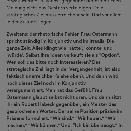
etwas. Merke: Du kannst gegenüber der öffentlichen
Meinung nicht das Gestern verteidigen. Dein
strategisches Ziel muss erreichbar sein. Und vor allem
in der Zukunft liegen.
Zweitens: der rhetorische Fehler. Frau Ostermann
spricht ständig im Konjunktiv und im Irrealis. Die
ganze Zeit. Alles klingt wie ‘hätte’, ‘könnte’ und
‘würde’. Selbst ihre Ideen verkauft sie als “Option”.
Wen soll das bitte noch interessieren? Das
strategische Ziel liegt in der Vergangenheit, ist also
faktisch unerreichbar (siehe oben). Und dann wird
noch dieses Ziel noch im Konjunktiv
verargumentiert. Man hat das Gefühl, Frau
Ostermann glaubt selbst nicht dran. Und dann sitzt
ihr ein Robert Habeck gegenüber, ein Meister des
gesprochenen Wortes. Der seine Position präzise im
Präsens formuliert. “Wir sind.” “Wir haben.” “Wir
machen.” “Wir können.” Und: “Ich bin überzeugt.” In