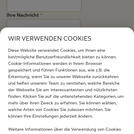
Ihre Nachricht
*
WIR VERWENDEN COOKIES
Diese Website verwendet Cookies, um Ihnen eine
bestmögliche Benutzerfreundlichkeit bieten zu können.
Cookie-Informationen werden in Ihrem Browser
gespeichert und führen Funktionen aus, wie z.B. die
Ich stimme zu, dass meine abgesendeten Daten
Erkennung, wenn Sie zu unserer Webseite zurückkehren
zum Zweck der Bearbeitung meines Anliegens
und helfen unserem Team zu verstehen, welche Bereiche
verarbeitet werden. Weitere Informationen finden
der Webseite Sie am interessantesten und nützlichsten
Sie in unserer
Datenschutzerklärung.
*
finden. Klicken Sie auf die untenstehenden Kategorien, um
mehr über ihren Zweck zu erfahren. Sie können wählen,
welche Arten von Cookies Sie zulassen möchten. Sie
können Ihre Einstellungen jederzeit ändern.
10
2 = ?
*
Weitere Informationen über die Verwendung von Cookies